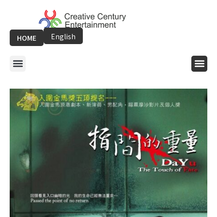
跳
至
主
English
HOME
要
內
選
選
容
單
單