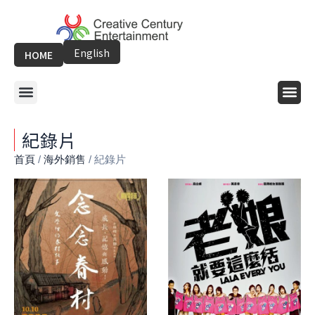
跳
至
主
English
HOME
要
內
選
選
容
單
單
紀錄片
首頁
/
海外銷售
/ 紀錄片