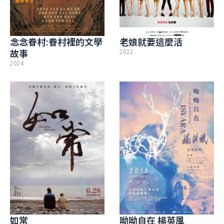
念念眷村:眷村裡的文學
老娘就要這麼活
故事
2022
2024
如常
呦呦自在 楊英風